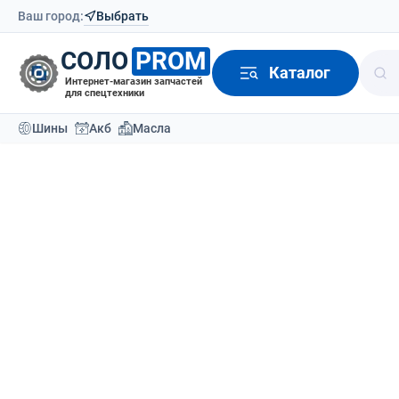
Ваш город:
Выбрать
СОЛО
PROM
Каталог
Интернет-магазин запчастей
для спецтехники
Шины
Акб
Масла
Каталог
Шины для спецтехники
61
Шины для спецтехники
Сортировать по:
По ум
Шины легковые летние
Шины для мини-погрузчиков
Шины для погрузчика