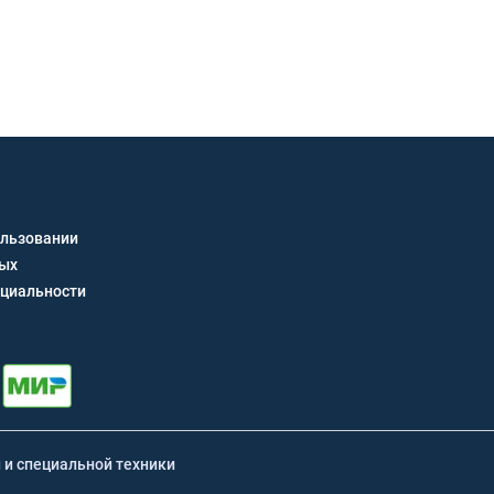
Получить кон
ользовании
ных
циальности
й и специальной техники