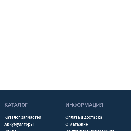
поставки и подготовим предложение для
закупки.
Подбор по модели техники, размеру и условиям
работы.
Счет с НДС и помощь с доставкой по России.
Связь через звонок, WhatsApp, Telegram или Max.
Получить консультацию
КАТАЛОГ
ИНФОРМАЦИЯ
Каталог запчастей
Оплата и доставка
Аккумуляторы
О магазине