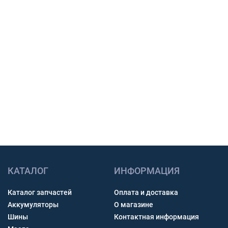
закупки.
Подбор по модели техники, размеру и условиям
работы.
Счет с НДС и помощь с доставкой по России.
Связь через звонок, WhatsApp, Telegram или Max.
Получить консультацию
КАТАЛОГ
ИНФОРМАЦИЯ
Каталог запчастей
Оплата и доставка
Аккумуляторы
О магазине
Шины
Контактная информация