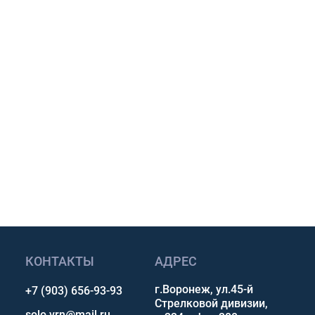
бщим наличие, срок
м предложение для
и.
размеру и условиям
авкой по России.
p, Telegram или Max.
сультацию
КОНТАКТЫ
АДРЕС
г.Воронеж, ул.45-й
+7 (903) 656-93-93
Стрелковой дивизии,
solo.vrn@mail.ru