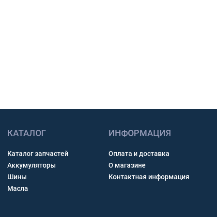
работы.
Счет с НДС и помощь с доставкой по России.
Связь через звонок, WhatsApp, Telegram или Max.
Получить консультацию
КАТАЛОГ
ИНФОРМАЦИЯ
Каталог запчастей
Оплата и доставка
Аккумуляторы
О магазине
Шины
Контактная информация
Масла