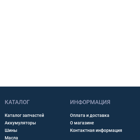
Подбор по модели техники, размеру и условиям
работы.
Счет с НДС и помощь с доставкой по России.
Связь через звонок, WhatsApp, Telegram или Max.
Получить консультацию
КАТАЛОГ
ИНФОРМАЦИЯ
Каталог запчастей
Оплата и доставка
Аккумуляторы
О магазине
Шины
Контактная информация
Масла