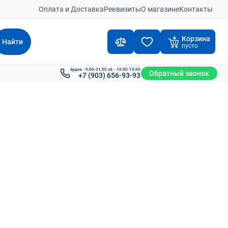
Оплата и Доставка
Реквизиты
О магазине
Контакты
Корзина
Найти
пусто
будни - 9:00-21:00 сб. - 10:00-15:00
Обратный звонок
+7 (903) 656-93-93
ка Komatsu FG40ZT-10
Вилочный погрузчик