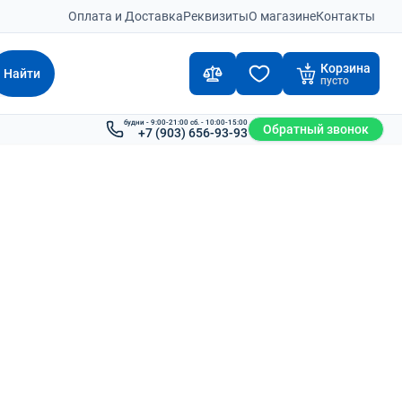
Оплата и Доставка
Реквизиты
О магазине
Контакты
Корзина
Найти
пусто
будни - 9:00-21:00 сб. - 10:00-15:00
Обратный звонок
+7 (903) 656-93-93
ика JAC CPQD20
Вилочный погрузчик