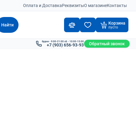
Оплата и Доставка
Реквизиты
О магазине
Контакты
Корзина
Найти
пусто
будни - 9:00-21:00 сб. - 10:00-15:00
Обратный звонок
+7 (903) 656-93-93
ика JAC CPQD18
Вилочный погрузчик