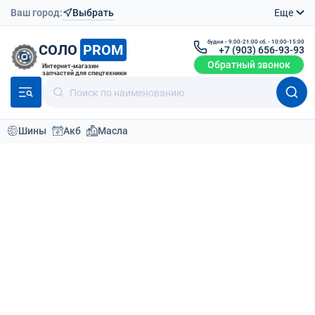
Ваш город:
Выбрать
Еще
будни - 9:00-21:00 сб. - 10:00-15:00
СОЛО
PROM
+7 (903) 656-93-93
Обратный звонок
Интернет-магазин
запчастей для спецтехники
Шины
Акб
Масла
Каталог
Шины для спецтехники
Шины цельнолитые
По умолчанию
Фильтр