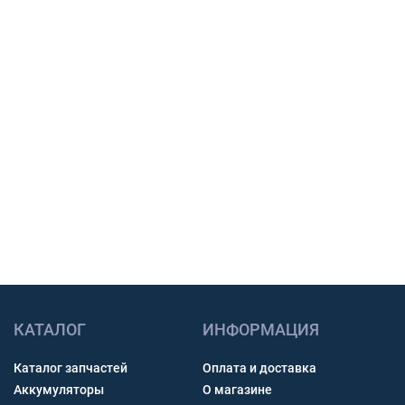
поставки и подготовим предложение для
закупки.
Подбор по модели техники, размеру и условиям
работы.
Счет с НДС и помощь с доставкой по России.
Связь через звонок, WhatsApp, Telegram или Max.
Получить консультацию
КАТАЛОГ
ИНФОРМАЦИЯ
Каталог запчастей
Оплата и доставка
Аккумуляторы
О магазине