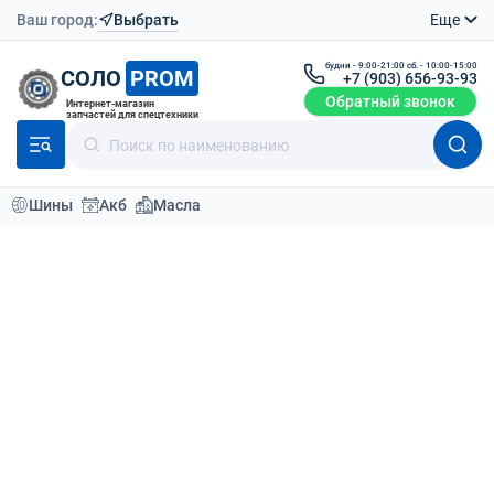
Ваш город:
Выбрать
Еще
будни - 9:00-21:00 сб. - 10:00-15:00
СОЛО
PROM
+7 (903) 656-93-93
Обратный звонок
Интернет-магазин
запчастей для спецтехники
Шины
Акб
Масла
Каталог
Масла и антифризы
5
По умолчанию
Фильтр