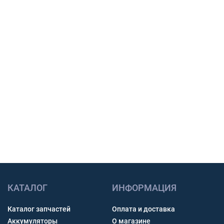
вашу технику, сообщим наличие, срок
поставки и подготовим предложение для
закупки.
Подбор по модели техники, размеру и условиям
работы.
Счет с НДС и помощь с доставкой по России.
Связь через звонок, WhatsApp, Telegram или Max.
Получить консультацию
КАТАЛОГ
ИНФОРМАЦИЯ
Каталог запчастей
Оплата и доставка
Аккумуляторы
О магазине