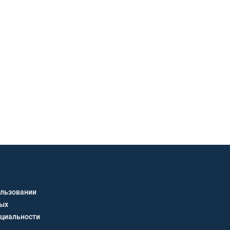
закупк
Подбор по модели техники, 
работы.
Счет с НДС и помощь с дост
Связь через звонок, WhatsAp
Получить кон
ользовании
ных
циальности