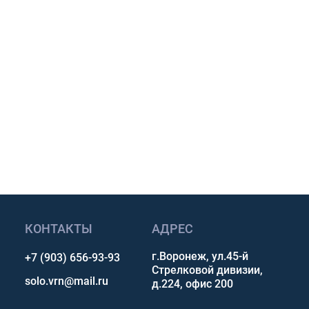
и.
размеру и условиям
авкой по России.
p, Telegram или Max.
сультацию
КОНТАКТЫ
АДРЕС
г.Воронеж, ул.45-й
+7 (903) 656-93-93
Стрелковой дивизии,
solo.vrn@mail.ru
д.224, офис 200