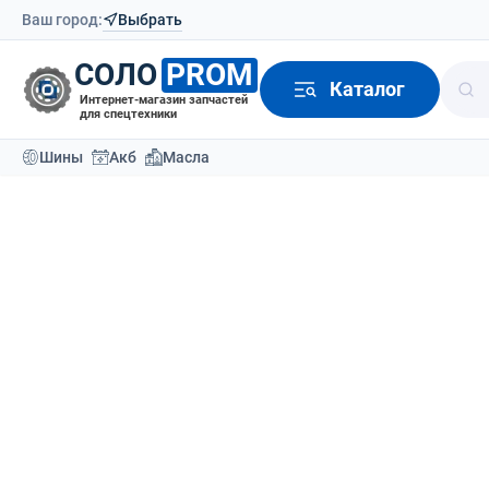
Ваш город:
Выбрать
СОЛО
PROM
Каталог
Интернет-магазин запчастей
для спецтехники
Шины
Акб
Масла
Каталог
Масла и антифризы
15
Масла и антифризы G-
Сортировать по:
По ум
energy
Моторное масло G-energy
Трансмиссионное масло G-