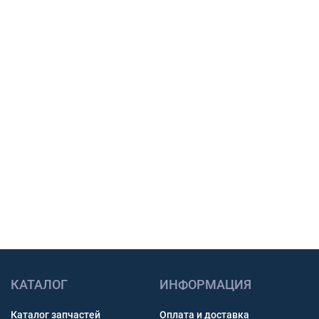
Подберем шины, тяговый АКБ или масло под
вашу технику, сообщим наличие, срок
поставки и подготовим предложение для
закупки.
Подбор по модели техники, размеру и условиям
работы.
Счет с НДС и помощь с доставкой по России.
Связь через звонок, WhatsApp, Telegram или Max.
Получить консультацию
КАТАЛОГ
ИНФОРМАЦИЯ
Каталог запчастей
Оплата и доставка