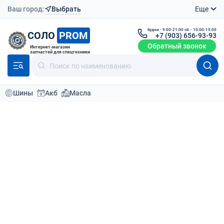
Ваш город:
Выбрать
Еще
будни - 9:00-21:00 сб. - 10:00-15:00
СОЛО
PROM
+7 (903) 656-93-93
Обратный звонок
Интернет-магазин
запчастей для спецтехники
Шины
Акб
Масла
Каталог
Масла и антифризы
11
По умолчанию
Фильтр