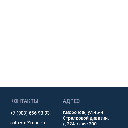
м предложение для
и.
размеру и условиям
авкой по России.
p, Telegram или Max.
сультацию
КОНТАКТЫ
АДРЕС
г.Воронеж, ул.45-й
+7 (903) 656-93-93
Стрелковой дивизии,
solo.vrn@mail.ru
д.224, офис 200