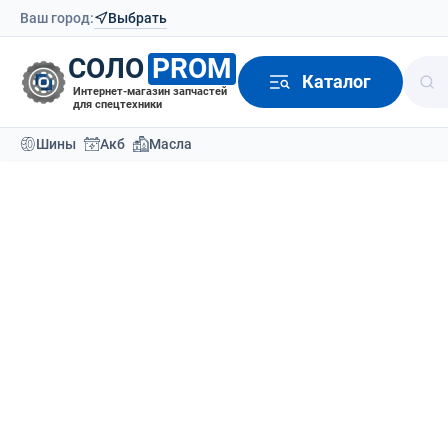
Ваш город:
Выбрать
СОЛО
PROM
Каталог
Интернет-магазин запчастей
для спецтехники
Шины
Акб
Масла
Каталог
Аккумуляторы
Тяговые аккумулятор
Кислотная А
Вернутся назад
О товаре
АКБ
АКБ
Для ричтраков
Для 
Применяемость
Доставка
Отзывы (0)