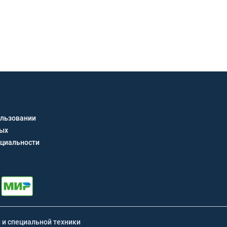
Получить кон
ользовании
ных
циальности
й и специальной техники