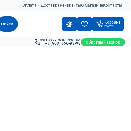
Оплата и Доставка
Реквизиты
О магазине
Контакты
Корзина
Найти
пусто
будни - 9:00-21:00 сб. - 10:00-15:00
Обратный звонок
+7 (903) 656-93-93
030x500x802
до 21 дня
Под заказ