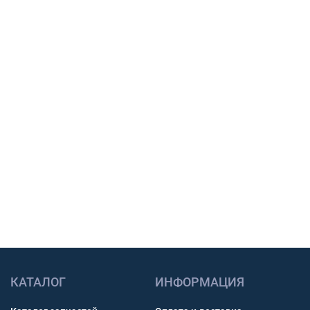
Подберем шины, тяговый АКБ или масло под
вашу технику, сообщим наличие, срок
поставки и подготовим предложение для
закупки.
Подбор по модели техники, размеру и условиям
работы.
Счет с НДС и помощь с доставкой по России.
Связь через звонок, WhatsApp, Telegram или Max.
Получить консультацию
КАТАЛОГ
ИНФОРМАЦИЯ