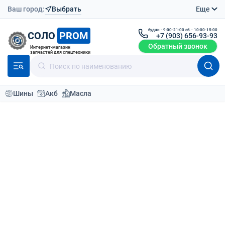
Ваш город:
Выбрать
Еще
будни - 9:00-21:00 сб. - 10:00-15:00
СОЛО
PROM
+7 (903) 656-93-93
Обратный звонок
Интернет-магазин
запчастей для спецтехники
Шины
Акб
Масла
Каталог
Шины для спецтехники
Шины пневматические
По умолчанию
Фильтр