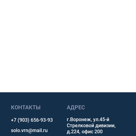
м предложение для
и.
размеру и условиям
авкой по России.
p, Telegram или Max.
сультацию
КОНТАКТЫ
АДРЕС
г.Воронеж, ул.45-й
+7 (903) 656-93-93
Стрелковой дивизии,
solo.vrn@mail.ru
д.224, офис 200