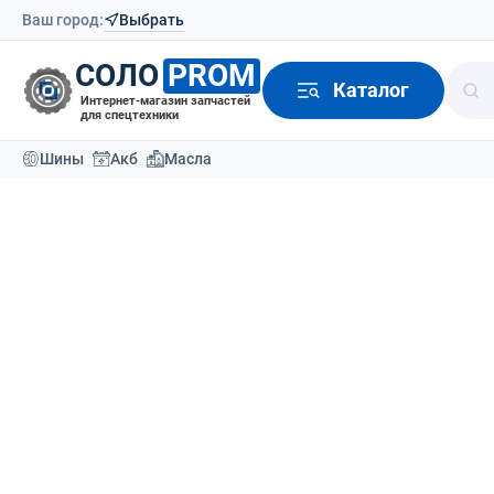
Ваш город:
Выбрать
СОЛО
PROM
Каталог
Интернет-магазин запчастей
для спецтехники
Шины
Акб
Масла
Каталог
Аккумуляторы
2
Аккумуляторы
Сортировать по:
По ум
Аккумуляторы для
погрузчиков
Аккумуляторы для