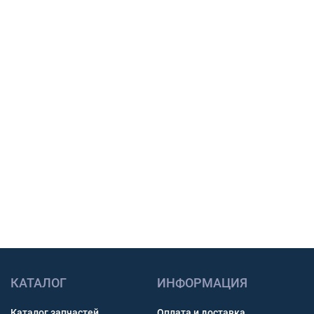
Подберем шины, тяговый АКБ или масло под
вашу технику, сообщим наличие, срок
поставки и подготовим предложение для
закупки.
Подбор по модели техники, размеру и условиям
работы.
Счет с НДС и помощь с доставкой по России.
Связь через звонок, WhatsApp, Telegram или Max.
Получить консультацию
КАТАЛОГ
ИНФОРМАЦИЯ
Каталог запчастей
Оплата и доставка