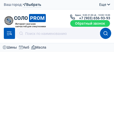
Ваш город:
Выбрать
Еще
будни - 9:00-21:00 сб. - 10:00-15:00
СОЛО
PROM
+7 (903) 656-93-93
Обратный звонок
Интернет-магазин
запчастей для спецтехники
Шины
Акб
Масла
Каталог
Масла и антифризы
Антифризы G-energy
По умолчанию
Фильтр