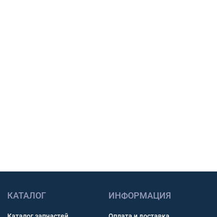
Подберем шины, тяговый АКБ или масло под
вашу технику, сообщим наличие, срок
поставки и подготовим предложение для
закупки.
Подбор по модели техники, размеру и условиям
работы.
Счет с НДС и помощь с доставкой по России.
Связь через звонок, WhatsApp, Telegram или Max.
Получить консультацию
КАТАЛОГ
ИНФОРМАЦИЯ
Каталог запчастей
Оплата и доставка