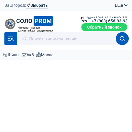
Ваш город:
Выбрать
Еще
будни - 9:00-21:00 сб. - 10:00-15:00
СОЛО
PROM
+7 (903) 656-93-93
Обратный звонок
Интернет-магазин
запчастей для спецтехники
Шины
Акб
Масла
Каталог техники
Бренды техники
TERRION
TERRION
: выбор техники по
типу
Сельхоз техника
1
модель