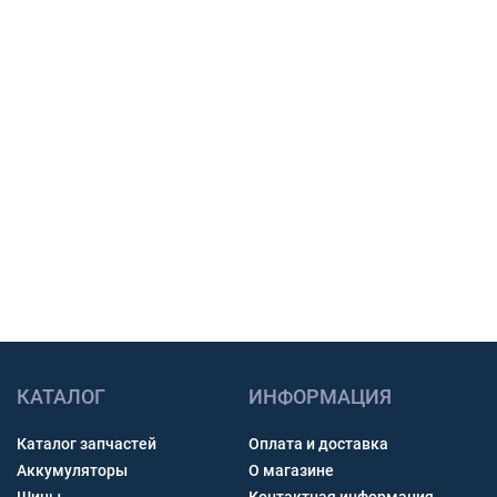
поставки и подготовим предложение для
закупки.
Подбор по модели техники, размеру и условиям
работы.
Счет с НДС и помощь с доставкой по России.
Связь через звонок, WhatsApp, Telegram или Max.
Получить консультацию
КАТАЛОГ
ИНФОРМАЦИЯ
Каталог запчастей
Оплата и доставка
Аккумуляторы
О магазине