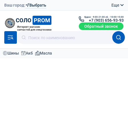
Ваш город:
Выбрать
Еще
будни - 9:00-21:00 сб. - 10:00-15:00
СОЛО
PROM
+7 (903) 656-93-93
Обратный звонок
Интернет-магазин
запчастей для спецтехники
Шины
Акб
Масла
Каталог техники
Бренды техники
BULL
BULL
: выбор техники по типу
Фронтальный погрузчик
6
моделей