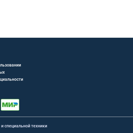
Получить кон
ользовании
ных
циальности
й и специальной техники