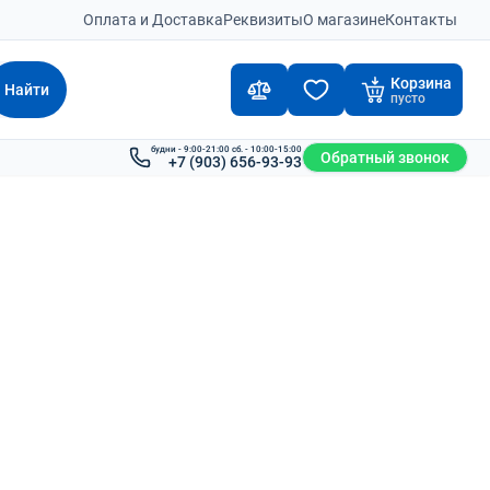
Оплата и Доставка
Реквизиты
О магазине
Контакты
Корзина
Найти
пусто
будни - 9:00-21:00 сб. - 10:00-15:00
Обратный звонок
+7 (903) 656-93-93
ка Mitsubishi FB10CB
Вилочный погрузчик