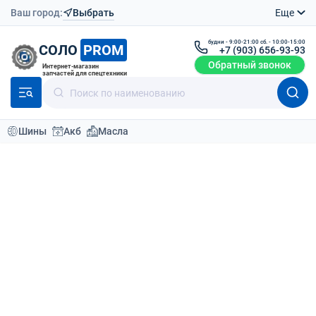
Ваш город:
Выбрать
Еще
будни - 9:00-21:00 сб. - 10:00-15:00
СОЛО
PROM
+7 (903) 656-93-93
Обратный звонок
Интернет-магазин
запчастей для спецтехники
Шины
Акб
Масла
Модели техники
Производители экскаваторов-погрузчиков
LONKING
CDM6150W