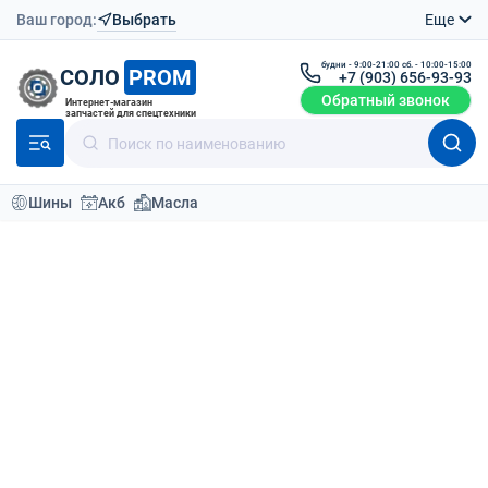
Ваш город:
Выбрать
Еще
будни - 9:00-21:00 сб. - 10:00-15:00
СОЛО
PROM
+7 (903) 656-93-93
Обратный звонок
Интернет-магазин
запчастей для спецтехники
Шины
Акб
Масла
Модели техники
Производители грейдеров
LGCE(SDLG)
G9180