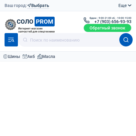
Ваш город:
Выбрать
Еще
будни - 9:00-21:00 сб. - 10:00-15:00
СОЛО
PROM
+7 (903) 656-93-93
Обратный звонок
Интернет-магазин
запчастей для спецтехники
Шины
Акб
Масла
Модели техники
Производители колесных экскаваторов
Case
WX210