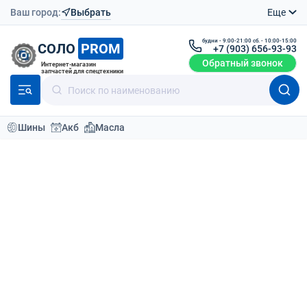
Ваш город:
Выбрать
Еще
будни - 9:00-21:00 сб. - 10:00-15:00
СОЛО
PROM
+7 (903) 656-93-93
Обратный звонок
Интернет-магазин
запчастей для спецтехники
Шины
Акб
Масла
Модели техники
Производители мини-погрузчиков
Bobcat
S160