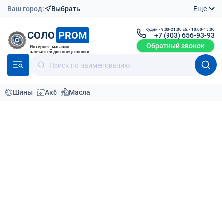
Ваш город:
Выбрать
Еще
будни - 9:00-21:00 сб. - 10:00-15:00
СОЛО
PROM
+7 (903) 656-93-93
Обратный звонок
Интернет-магазин
запчастей для спецтехники
Шины
Акб
Масла
Модели техники
Производители экскаваторов-погрузчиков
BULL
SMART-60