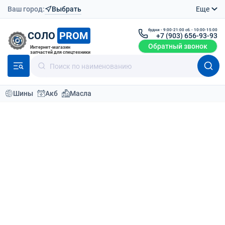
Ваш город:
Выбрать
Еще
будни - 9:00-21:00 сб. - 10:00-15:00
СОЛО
PROM
+7 (903) 656-93-93
Обратный звонок
Интернет-магазин
запчастей для спецтехники
Шины
Акб
Масла
Каталог
Аккумуляторы
Полутяговые аккумуляторы
Elhim IskraELT 12V 90Ah
Вернутся назад
О товаре
Доставка
Отзывы (0
Полутяговая батарея ELT 12V 90Ah
343x172x235
АКБ