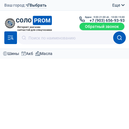
Ваш город:
Выбрать
Еще
будни - 9:00-21:00 сб. - 10:00-15:00
СОЛО
PROM
+7 (903) 656-93-93
Обратный звонок
Интернет-магазин
запчастей для спецтехники
Шины
Акб
Масла
Каталог
Аккумуляторы
Полутяговые аккумуляторы
Elhim Iskra 6V 4PzS 185Ah
Вернутся назад
О товаре
Доставка
Отзывы (0
Полутяговая батарея 6V 4PzS185Ah
243x189x277
АКБ