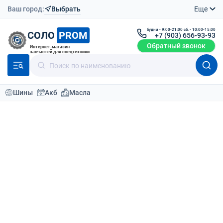
Ваш город:
Выбрать
Еще
будни - 9:00-21:00 сб. - 10:00-15:00
СОЛО
PROM
+7 (903) 656-93-93
Обратный звонок
Интернет-магазин
запчастей для спецтехники
Шины
Акб
Масла
Каталог
Аккумуляторы
Полутяговые аккумуляторы
Elhim Iskra ELF 12V 50Ah
Вернутся назад
О товаре
Доставка
Отзывы (0
Полутяговая батарея ELF 12V 50Ah
242x175x190
АКБ