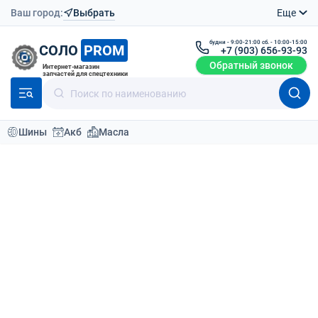
Ваш город:
Выбрать
Еще
будни - 9:00-21:00 сб. - 10:00-15:00
СОЛО
PROM
+7 (903) 656-93-93
Обратный звонок
Интернет-магазин
запчастей для спецтехники
Шины
Акб
Масла
Каталог
Аккумуляторы
Тяговые аккумуляторы
Union 48V 5 PzS 700Ah
Вернутся назад
О товаре
Доставка
Отзывы (0
АКБ Union 48V 5 PzS 700Ah
1200x420x870
АКБ