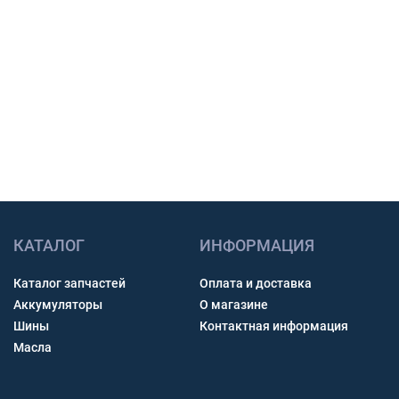
работы.
Счет с НДС и помощь с доставкой по России.
Связь через звонок, WhatsApp, Telegram или Max.
Получить консультацию
КАТАЛОГ
ИНФОРМАЦИЯ
Каталог запчастей
Оплата и доставка
Аккумуляторы
О магазине
Шины
Контактная информация
Масла