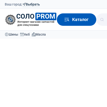
Ваш город:
Выбрать
СОЛО
PROM
Каталог
Интернет-магазин запчастей
для спецтехники
Шины
Акб
Масла
Каталог
Аккумуляторы
Тяговые аккумулятор
АКБ Noblelift
Вернутся назад
О товаре
АКБ
Для штабелеров
Доставка
Отзывы (0)