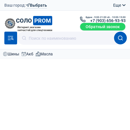
Ваш город:
Выбрать
Еще
будни - 9:00-21:00 сб. - 10:00-15:00
СОЛО
PROM
+7 (903) 656-93-93
Обратный звонок
Интернет-магазин
запчастей для спецтехники
Шины
Акб
Масла
Каталог
Шины для спецтехники
Шины легковые
NAAATS Laird FC22 265/65R-17 112H
Вернутся назад
О товаре
Доставка
Отзывы (0
Шина NAAATS Laird FC22 265/65R-17
112H
Шины