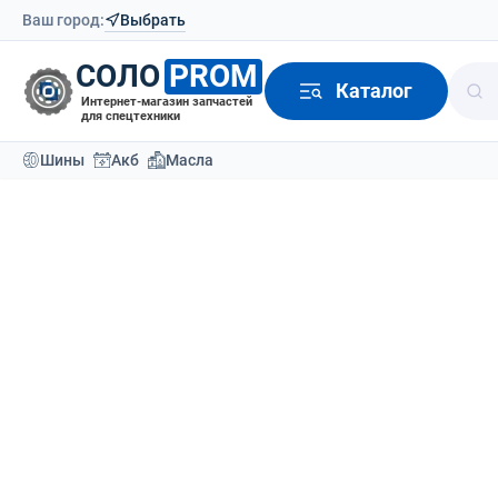
Ваш город:
Выбрать
СОЛО
PROM
Каталог
Интернет-магазин запчастей
для спецтехники
Шины
Акб
Масла
Каталог
Шины для спецтехники
Шины легков
Шина NAAATS 
Вернутся назад
О товаре
Шины
Легковые летние
Доставка
Отзывы (0)