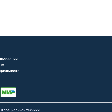
Получить кон
ользовании
ных
циальности
й и специальной техники