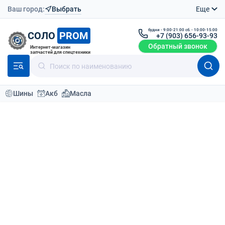
Ваш город:
Выбрать
Еще
будни - 9:00-21:00 сб. - 10:00-15:00
СОЛО
PROM
+7 (903) 656-93-93
Обратный звонок
Интернет-магазин
запчастей для спецтехники
Шины
Акб
Масла
Каталог
Шины для спецтехники
Шины легковые
NAAATS Laird FC22 235/55ZR-19 105W
Вернутся назад
О товаре
Доставка
Отзывы (0
Шина NAAATS Laird FC22 235/55ZR-19
105W
Шины