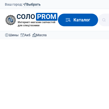
Ваш город:
Выбрать
СОЛО
PROM
Каталог
Интернет-магазин запчастей
для спецтехники
Шины
Акб
Масла
Каталог
Шины для спецтехники
Шины легков
Шина NAAATS 
Вернутся назад
О товаре
Шины
Легковые летние
Доставка
Отзывы (0)