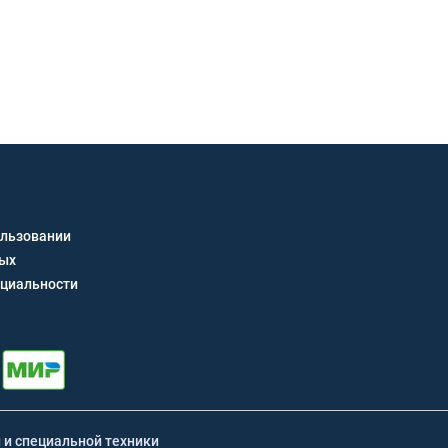
Получить кон
ользовании
ных
циальности
й и специальной техники