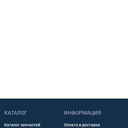
Подберем шины, тяговый АКБ или масло под
вашу технику, сообщим наличие, срок
поставки и подготовим предложение для
закупки.
Подбор по модели техники, размеру и условиям
работы.
Счет с НДС и помощь с доставкой по России.
Связь через звонок, WhatsApp, Telegram или Max.
Получить консультацию
КАТАЛОГ
ИНФОРМАЦИЯ
Каталог запчастей
Оплата и доставка