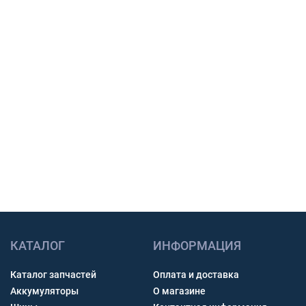
поставки и подготовим предложение для
закупки.
Подбор по модели техники, размеру и условиям
работы.
Счет с НДС и помощь с доставкой по России.
Связь через звонок, WhatsApp, Telegram или Max.
Получить консультацию
КАТАЛОГ
ИНФОРМАЦИЯ
Каталог запчастей
Оплата и доставка
Аккумуляторы
О магазине