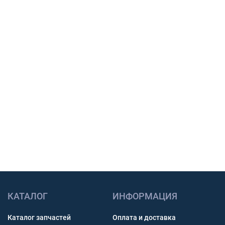
Подберем шины, тяговый АКБ или масло под
вашу технику, сообщим наличие, срок
поставки и подготовим предложение для
закупки.
Подбор по модели техники, размеру и условиям
работы.
Счет с НДС и помощь с доставкой по России.
Связь через звонок, WhatsApp, Telegram или Max.
Получить консультацию
КАТАЛОГ
ИНФОРМАЦИЯ
Каталог запчастей
Оплата и доставка