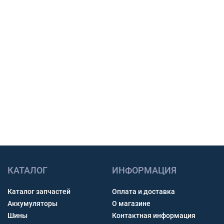
закупки.
Подбор по модели техники, размеру и условиям
работы.
Счет с НДС и помощь с доставкой по России.
Связь через звонок, WhatsApp, Telegram или Max.
Получить консультацию
КАТАЛОГ
ИНФОРМАЦИЯ
Каталог запчастей
Оплата и доставка
Аккумуляторы
О магазине
Шины
Контактная информация