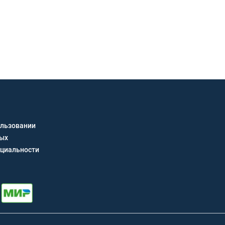
Связь через звонок, WhatsAp
Получить кон
ользовании
ных
циальности