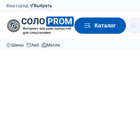
Ваш город:
Выбрать
СОЛО
PROM
Каталог
Интернет-магазин запчастей
для спецтехники
Шины
Акб
Масла
Каталог
Масла и антифризы
Моторное масло 
Масло моторн
Вернутся назад
О товаре
Применяемость
Доставка
Отзывы (0)