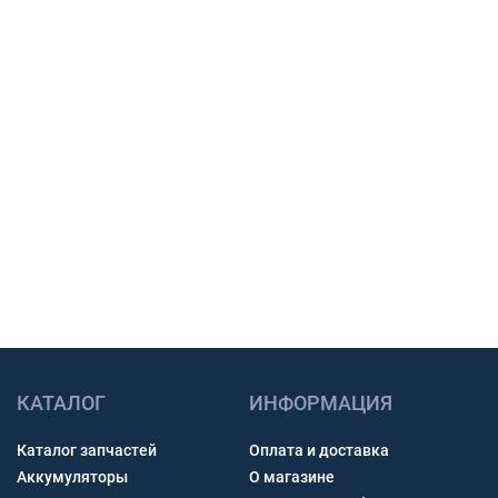
поставки и подготовим предложение для
закупки.
Подбор по модели техники, размеру и условиям
работы.
Счет с НДС и помощь с доставкой по России.
Связь через звонок, WhatsApp, Telegram или Max.
Получить консультацию
КАТАЛОГ
ИНФОРМАЦИЯ
Каталог запчастей
Оплата и доставка
Аккумуляторы
О магазине