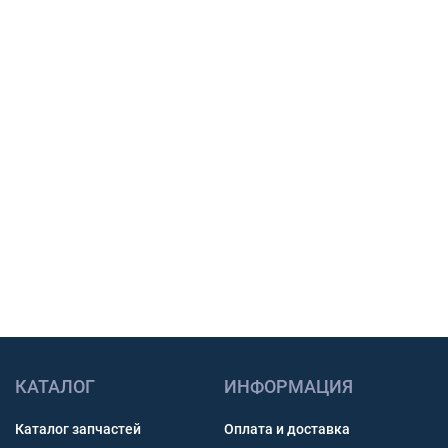
вашу технику, сообщим наличие, срок
поставки и подготовим предложение для
закупки.
Подбор по модели техники, размеру и условиям
работы.
Счет с НДС и помощь с доставкой по России.
Связь через звонок, WhatsApp, Telegram или Max.
Получить консультацию
КАТАЛОГ
ИНФОРМАЦИЯ
Каталог запчастей
Оплата и доставка