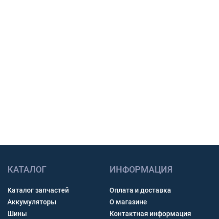
закупки.
Подбор по модели техники, размеру и условиям
работы.
Счет с НДС и помощь с доставкой по России.
Связь через звонок, WhatsApp, Telegram или Max.
Получить консультацию
КАТАЛОГ
ИНФОРМАЦИЯ
Каталог запчастей
Оплата и доставка
Аккумуляторы
О магазине
Шины
Контактная информация