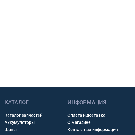
закупки.
Подбор по модели техники, размеру и условиям
работы.
Счет с НДС и помощь с доставкой по России.
Связь через звонок, WhatsApp, Telegram или Max.
Получить консультацию
КАТАЛОГ
ИНФОРМАЦИЯ
Каталог запчастей
Оплата и доставка
Аккумуляторы
О магазине
Шины
Контактная информация