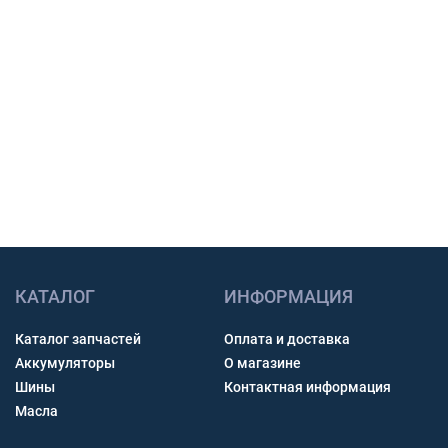
Подбор по модели техники, размеру и условиям
работы.
Счет с НДС и помощь с доставкой по России.
Связь через звонок, WhatsApp, Telegram или Max.
Получить консультацию
КАТАЛОГ
ИНФОРМАЦИЯ
Каталог запчастей
Оплата и доставка
Аккумуляторы
О магазине
Шины
Контактная информация
Масла