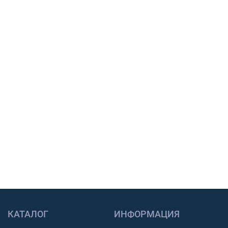
Подберем шины, тяговый АКБ или масло под
вашу технику, сообщим наличие, срок
поставки и подготовим предложение для
закупки.
Подбор по модели техники, размеру и условиям
работы.
Счет с НДС и помощь с доставкой по России.
Связь через звонок, WhatsApp, Telegram или Max.
Получить консультацию
КАТАЛОГ
ИНФОРМАЦИЯ